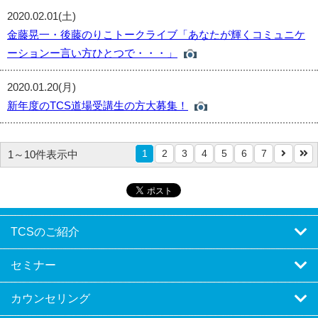
2020.02.01(土)
金藤晃一・後藤のりこトークライブ「あなたが輝くコミュニケ
ーションー言い方ひとつで・・・」
2020.01.20(月)
新年度のTCS道場受講生の方大募集！
1
2
3
4
5
6
7
1～10件表示中
TCSのご紹介
セミナー
カウンセリング